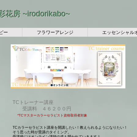
​彩花房 ~irodorikabo~
ピー
フラワーアレンジ
エッセンシャル
​TCトレーナー講座
受講料 ４６２００円
​
*TCマスターカラーセラピスト資格取得者対象
TCカラーセラピスト講座を開講したい！教えられるようになりたい！
そう思った時が受講のタイミング。
受講後にはオンライン講師の道も開かれていきますよ。