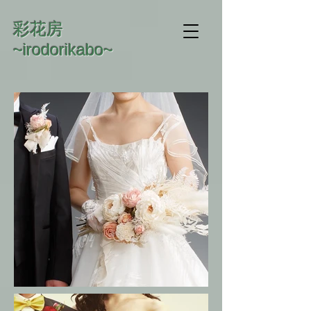
​彩花房
~irodorikabo~