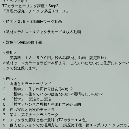
＜イベント名＞
TCカラーヒーリング講座・Step2
「真理の探究・チャクラ深掘りコース」
＜時間＞２.５～３時間+ワーク動画
＜教材＞テキスト＆チャクラカード４枚＆動画
＜対象＞Step1の修了生
＜費用＞
受講料：１８，５９０円／税込み(教材、動画、認定料込)
※教材はＴＣカラーセラピー本部より、ご入力いただいたご住所にレター
ックで発送致します。
＜内容＞
１．呪術とカラーヒーリング
２．「哲学」～生まれ変わりはあるのか？
３．「哲学」～生きているのは苦なのか？素晴らしいのか？
４．「哲学」一元論と二元論
５．「哲学」ワンネス思想と生まれて来た目的
６．自己実現と高次のチャクラ
７．第４～第７チャクラのワーク
８．チャクラの意味と色の意味（TCカラー１４色）
９．個人セッションでの活用方法 ※講座終了後、第１～第３チャクラのカ